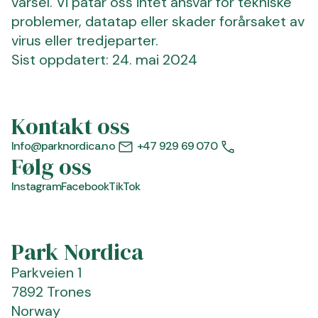
varsel. Vi påtar oss intet ansvar for tekniske
problemer, datatap eller skader forårsaket av
virus eller tredjeparter.
Sist oppdatert: 24. mai 2024
Kontakt oss
Info@parknordica.no
+47 929 69 070
Følg oss
Instagram
Facebook
TikTok
Park Nordica
Parkveien 1
7892 Trones
Norway