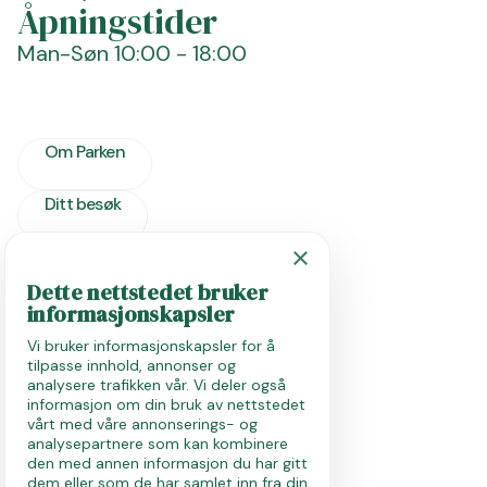
Åpningstider
Man-Søn
10:00 - 18:00
Om Parken
Ditt besøk
×
FAQ
Dette nettstedet bruker
ENGLISH
Guidede materunder
informasjonskapsler
NORWEGIAN
Vi bruker informasjonskapsler for å
Ledige stillinger
tilpasse innhold, annonser og
GERMAN
analysere trafikken vår. Vi deler også
informasjon om din bruk av nettstedet
Presse
vårt med våre annonserings- og
analysepartnere som kan kombinere
den med annen informasjon du har gitt
dem eller som de har samlet inn fra din